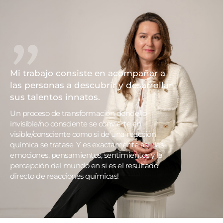
"
Mi trabajo consiste en acompañar a
las personas a descubrir y desarrollar
sus talentos innatos.
Un proceso de transformación donde lo
invisible/no consciente se convierte en
visible/consciente como si de una reacción
química se tratase. Y es exactamente así, ¡las
emociones, pensamientos, sentimientos y la
percepción del mundo en si es el resultado
directo de reacciones químicas!