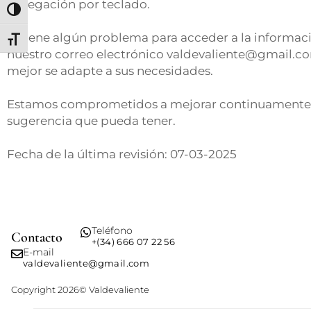
navegación por teclado.
Alternar alto contraste
Si tiene algún problema para acceder a la informació
Alternar tamaño de letra
nuestro correo electrónico valdevaliente@gmail.co
mejor se adapte a sus necesidades.
Estamos comprometidos a mejorar continuamente la
sugerencia que pueda tener.
Fecha de la última revisión: 07-03-2025
Teléfono
Contacto
+(34) 666 07 22 56
E-mail
valdevaliente@gmail.com
Copyright 2026© Valdevaliente