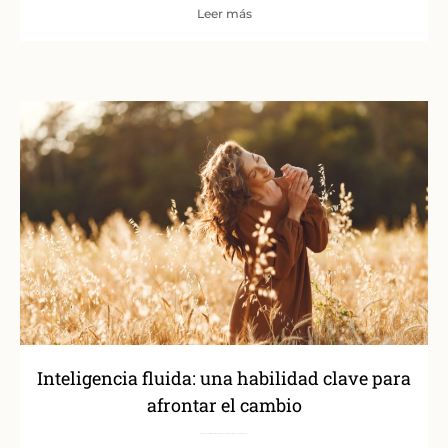
Leer más
Inteligencia fluida: una habilidad clave para
afrontar el cambio
A lo largo de nuestra vida atravesamos momentos que nos invitan —o nos empujan— a