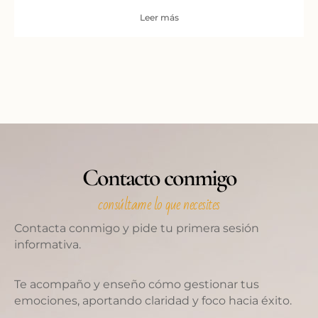
Leer más
Contacto conmigo
consúltame lo que necesites
Contacta conmigo y pide tu primera sesión
informativa.
Te acompaño y enseño cómo gestionar tus
emociones, aportando claridad y foco hacia éxito.