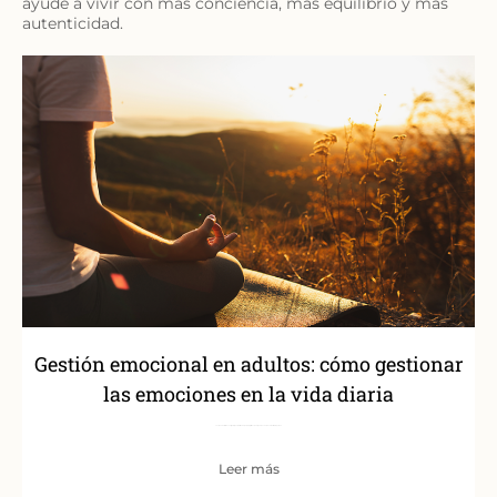
ayude a vivir con más conciencia, más equilibrio y más
autenticidad.
Gestión emocional en adultos: cómo gestionar
las emociones en la vida diaria
La vida adulta trae consigo responsabilidades, cambios y situaciones que muchas veces nos sobrepasan a
Leer más