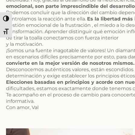
emocional, son parte imprescindible del desarrollo 
Podemos concluir que la dirección del cambio depende
controlamos la reacción ante ella.
Es la libertad más
Alternar alto contraste
Gestión emocional de la frustración , el miedo a lo d
transformación. Aprender distinguir qué emoción infl
Alternar tamaño de letra
de tirar la toalla conectamos con fuerza interior
y la motivación.
¡Somos una fuente inagotable de valores! Un diamante
en escenarios difíciles precisamente por esto, para 
convierte en la mejor versión de nosotros mismos.
Desconocemos auténticos valores, están escondidos in
determinación y exige establecer los principios ético
Elecciones basadas en principios y acorde con nues
dificultades, estamos exactamente donde tenemos qu
Te acompaño en el proceso de cambio para conocerte m
informativa.
Con amor, Val