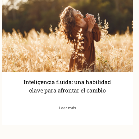
Inteligencia fluida: una habilidad
clave para afrontar el cambio
A lo largo de nuestra vida atravesamos momentos que nos invitan —o nos empujan— a
Leer más