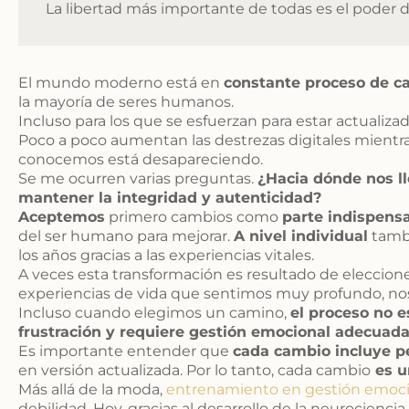
La libertad más importante de todas es el poder 
El mundo moderno está en
constante proceso de c
la mayoría de seres humanos.
Incluso para los que se esfuerzan para estar actualizado
Poco a poco aumentan las destrezas digitales mientra
conocemos está desapareciendo.
Se me ocurren varias preguntas.
¿Hacia dónde nos ll
mantener la integridad y autenticidad?
Aceptemos
primero cambios como
parte indispensa
del ser humano para mejorar.
A nivel individual
tamb
los años gracias a las experiencias vitales.
A veces esta transformación es resultado de eleccione
experiencias de vida que sentimos muy profundo, nos
Incluso cuando elegimos un camino,
el proceso no e
frustración y requiere gestión emocional adecuada
Es importante entender que
cada cambio incluye pe
en versión actualizada. Por lo tanto, cada cambio
es u
Más allá de la moda,
entrenamiento en gestión emoc
debilidad. Hoy, gracias al desarrollo de la neurocienci