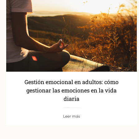
Gestión emocional en adultos: cómo
gestionar las emociones en la vida
diaria
La vida adulta trae consigo responsabilidades, cambios y situaciones que muchas veces nos sobrepasan a
Leer más