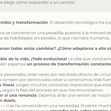
de elegir cómo responder a un cambio.
ambio y transformación
. El desarrollo tecnológico ha c
s se convierte en una pesadilla, puestos a la merced de la 
s las habilidades ancestrales, lo que nos hace humanos
evan todos estos cambios? ¿Cómo adaptarse a ello sin 
ble de la vida. ¡Todo evoluciona!
La vida que conocemos
ién pasamos
un proceso de transformación constant
s personales, otras veces son resultado directo de circu
 rompen por dentro para volver a construirnos más fuer
s lineal
, surgen muchos contextos imprevistos que están
,
según la fase del proceso en que nos encontramos.
r si una renuncia
. Dejamos atrás una versión de nosot
n duelo.
iona
l se ha convertido en una necesidad. Durante much
a, se sabe con certeza que
aprender más sobre propias 