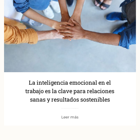
La inteligencia emocional en el
trabajo es la clave para relaciones
sanas y resultados sostenibles
Pasamos una parte fundamental de nuestra vida en el entorno laboral. Allí construimos relaciones, nos
Leer más